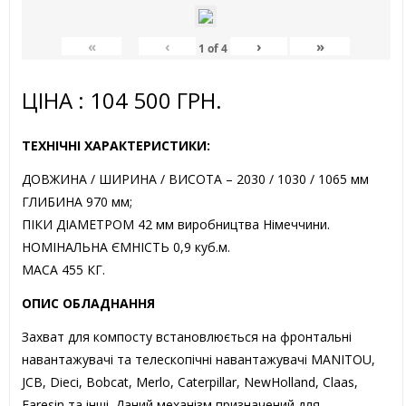
«
‹
›
»
1
of
4
ЦІНА : 104 500 ГРН.
ТЕХНІЧНІ ХАРАКТЕРИСТИКИ:
ДОВЖИНА / ШИРИНА / ВИСОТА – 2030 / 1030 / 1065 мм
ГЛИБИНА 970 мм;
ПІКИ ДІАМЕТРОМ 42 мм виробництва Німеччини.
НОМІНАЛЬНА ЄМНІСТЬ 0,9 куб.м.
МАСА 455 КГ.
ОПИС ОБЛАДНАННЯ
Захват для компосту встановлюється на фронтальні
навантажувачі та телескопічні навантажувачі MANITOU,
JCB, Dieci, Bobсat, Merlo, Caterpillar, NewHolland, Claas,
Faresin та інші. Даний механізм призначений для