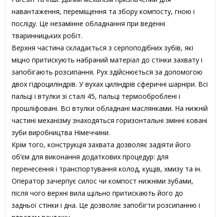
навантаження, переміщення та збору компосту, гною і
посліду. Це незамінне обладнання при веденні
тваринницьких робіт.
Верхня частина складається з серпоподібних зубів, які
міцно притискують набраний матеріал до стінки захвату і
запобігають розсипання. Рух здійснюється за допомогою
двох гідроциліндрів. У вухах циліндрів сферичні шарніри. Всі
пальці і втулки зі сталі 45, пальці термооброблені і
прошліфовані. Всі втулки обладнані маслянками. На нижній
частині механізму знаходяться горизонтальні змінні ковані
зуби виробництва Німеччини.
Крім того, конструкція захвата дозволяє задіяти його
об’єм для виконання додаткових процедур: для
перенесення і транспортування колод, кущів, хмизу та ін.
Оператор зачерпує силос чи компост нижніми зубами,
після чого верхні вила щільно притискають його до
задньої стінки і дна. Це дозволяє запобігти розсипанню і