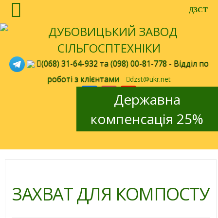
ДЗСТ
(068) 31-64-932
та
(098) 00-81-778
- Відділ по
роботі з клієнтами
dzst@ukr.net
Facebook
Instagram
YouTube
Державна
Channel
en
ru
компенсація 25%
ЗАХВАТ ДЛЯ КОМПОСТУ