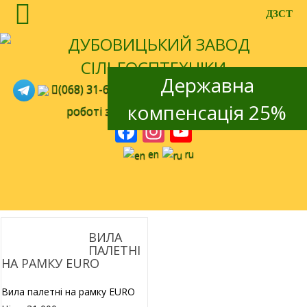
ДЗСТ
Державна
(068) 31-64-932
та
(098) 00-81-778
- Відділ по
компенсація 25%
роботі з клієнтами
dzst@ukr.net
Facebook
Instagram
YouTube
Channel
en
ru
ВИЛА
ПАЛЕТНІ
НА РАМКУ EURO
Вила палетні на рамку EURO