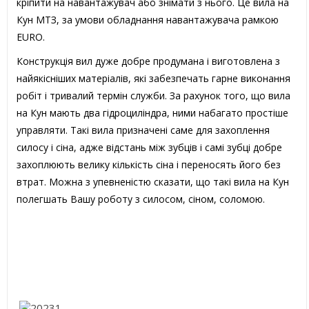
кріпити на навантажувач або знімати з нього. Це вила на
Кун МТЗ, за умови обладнання навантажувача рамкою
EURO.
Конструкція вил дуже добре продумана і виготовлена ​​з
найякісніших матеріалів, які забезпечать гарне виконання
робіт і тривалий термін служби. За рахунок того, що вила
на Кун мають два гідроциліндра, ними набагато простіше
управляти. Такі вила призначені саме для захоплення
силосу і сіна, адже відстань між зубців і самі зубці добре
захоплюють велику кількість сіна і переносять його без
втрат. Можна з упевненістю сказати, що такі вила на Кун
полегшать Вашу роботу з силосом, сіном, соломою.