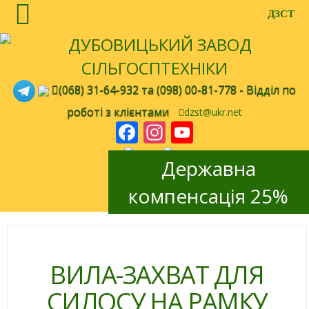
ДЗСТ
(068) 31-64-932
та
(098) 00-81-778
- Відділ по
роботі з клієнтами
dzst@ukr.net
Facebook
Instagram
YouTube
Channel
en
ru
Державна
компенсація 25%
ВИЛА-ЗАХВАТ ДЛЯ
СИЛОСУ НА РАМКУ