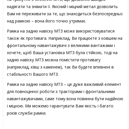
надягати та знімати її. Якісний і міцний метал дозволить
Вам не переживати за те, що знаходиться безпосередньо
над рамкою – вона його точно утримає.
Рамка на задню навіску МТЗ може використовуватися
також як противага. Наприклад, Ви працюєте з ковшем на
фронтальному навантажувачі з великими вантажами і
хочете, щоб Ваша установка МТЗ була стійкою, тоді на
задню навіску МТЗ можна помістити противагу
(наприклад, ківш з каменем), так Ви будете впевнені в
стабільності Вашого МТЗ.
Рамка на задню навіску МТЗ – це дуже важливий елемент
для повноцінної роботи з тракторами і фронтальними
навантажувачами, саме тому вона повинна бути надійною
і міцною. Ми можемо гарантувати Вам якість і багато
років служби рамки.