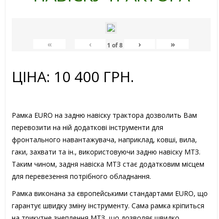
«
‹
›
»
1
of
8
ЦІНА: 10 400 ГРН.
Рамка EURO на задню навіску трактора дозволить Вам
перевозити на ній додаткові інструменти для
фронтального навантажувача, наприклад, ковші, вила,
гаки, захвати та ін., використовуючи задню навіску МТЗ.
Таким чином, задня навіска МТЗ стає додатковим місцем
для перевезення потрібного обладнання.
Рамка виконана за європейськими стандартами EURO, що
гарантує швидку зміну інструменту. Сама рамка кріпиться
на трикутне зчеплення МТЗ, що дозволяє швидко