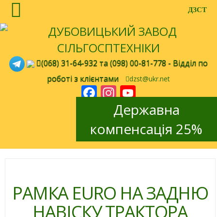
ДЗСТ
(068) 31-64-932
та
(098) 00-81-778
- Відділ по
роботі з клієнтами
dzst@ukr.net
Facebook
Instagram
YouTube
Channel
Державна
en
ru
компенсація 25%
РАМКА EURO НА ЗАДНЮ
НАВІСКУ ТРАКТОРА