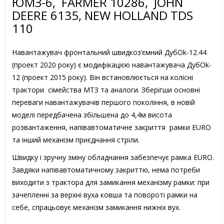
ЮМЗ-6, FARMER 10286, JOHN
DEERE 6135, NEW HOLLAND TDS
110
Навантажувач фронтальний швидкоз’ємний ДубOk-12.44
(проект 2020 року) є модифікацією навантажувача ДубOk-
12 (проект 2015 року). Він встановлюється на колісні
трактори сімейства МТЗ та аналоги. Зберігши основні
переваги навантажувачів першого покоління, в новій
моделі передбачена збільшена до 4,4м висота
розвантаження, напівавтоматичне закриття рамки EURO
та інший механізм приєднання стріли.
Швидку і зручну зміну обладнання забезпечує рамка EURO.
Завдяки напівавтоматичному закриттю, нема потреби
виходити з трактора для замикання механізму рамки: при
зачепленні за верхні вуха ковша та повороті рамки на
себе, спрацьовує механізм замикання нижніх вух.