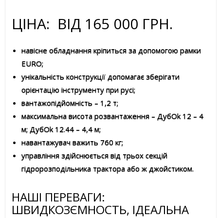
ЦІНА: ВІД 165 000 ГРН.
навісне обладнання кріпиться за допомогою рамки
EURO;
унікальність конструкції допомагає зберігати
орієнтацію інструменту при русі;
вантажопідйомність – 1,2 т;
максимальна висота розвантаження – ДубOk 12 – 4
м; ДубOk 12.44 – 4,4 м;
навантажувач важить 760 кг;
управління здійснюється від трьох секцій
гідророзподільника трактора або ж джойстиком.
НАШІ ПЕРЕВАГИ:
ШВИДКОЗЄМНОСТЬ, ІДЕАЛЬНА