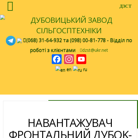
ДЗСТ
(068) 31-64-932
та
(098) 00-81-778
- Відділ по
роботі з клієнтами
dzst@ukr.net
Facebook
Instagram
YouTube
Channel
en
ru
Державна
компенсація 25%
НАВАНТАЖУВАЧ
ФРОНТАЛЬНИЙ ДУБOK-